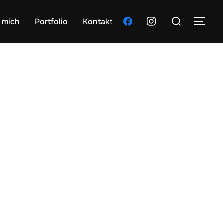
Suchen
facebook
instagram
 mich
Portfolio
Kontakt
SEI
nach: