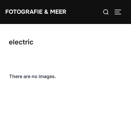
Zum
Suchen
FOTOGRAFIE & MEER
Inhalt
SEIT
nach:
springen
electric
There are no images.