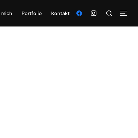
Suchen
facebook
instagram
 mich
Portfolio
Kontakt
SEI
nach: