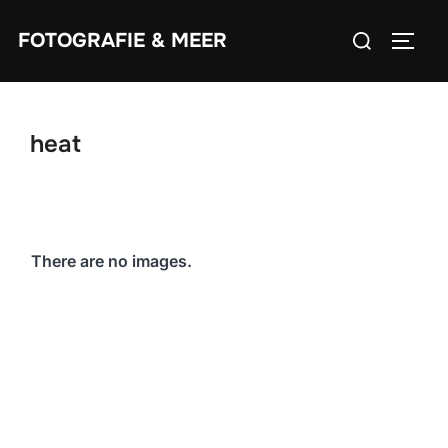
Zum
Suchen
FOTOGRAFIE & MEER
Inhalt
SEIT
nach:
springen
heat
There are no images.