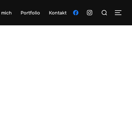
Suchen
facebook
instagram
 mich
Portfolio
Kontakt
SEI
nach: