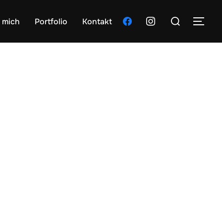
Suchen
facebook
instagram
 mich
Portfolio
Kontakt
SEI
nach: