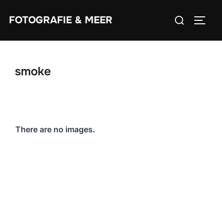
Zum
Suchen
FOTOGRAFIE & MEER
Inhalt
SEIT
nach:
springen
smoke
There are no images.